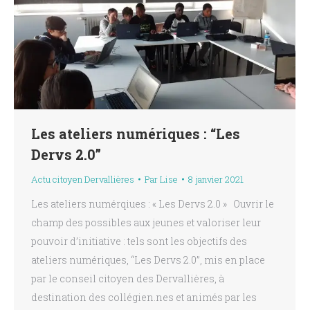
Les ateliers numériques : “Les
Dervs 2.0”
Actu citoyen Dervallières
Par
Lise
8 janvier 2021
Les ateliers numérqiues : « Les Dervs 2.0 » Ouvrir le
champ des possibles aux jeunes et valoriser leur
pouvoir d’initiative : tels sont les objectifs des
ateliers numériques, “Les Dervs 2.0”, mis en place
par le conseil citoyen des Dervallières, à
destination des collégien.nes et animés par les