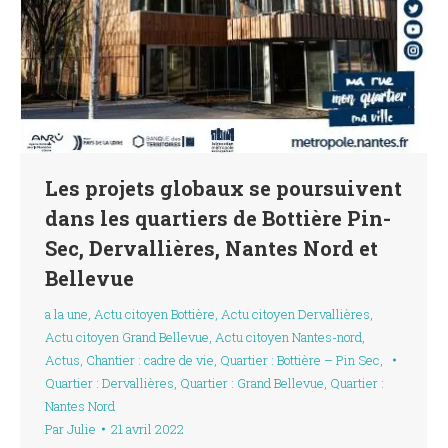
Les projets globaux se poursuivent
dans les quartiers de Bottière Pin-
Sec, Dervallières, Nantes Nord et
Bellevue
a la une
,
Actu citoyen Bottière
,
Actu citoyen Dervallières
,
Actu citoyen Grand Bellevue
,
Actu citoyen Nantes-nord
,
Actus
,
Chantier : cadre de vie
,
Quartier : Bottière – Pin Sec
,
Quartier : Dervallières
,
Quartier : Grand Bellevue
,
Quartier :
Nantes Nord
Par
Julie
21 avril 2022