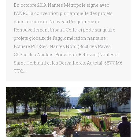
En octobre 2019, Nantes Métropole signe avec
l’ANRU la convention pluriannuelle des projets
dans le cadre du Nouveau Programme de
Renouvellement Urbain. Celle-ci porte sur quatre
projets globaux de l’agglomération nantaise :
Bottière Pin-Sec, Nantes Nord (Bout des Pavés,
Chêne des Anglais, Boissière), Bellevue (Nantes et
Saint-Herblain) et les Dervallières. Au total, 687,7 M€
TTC…