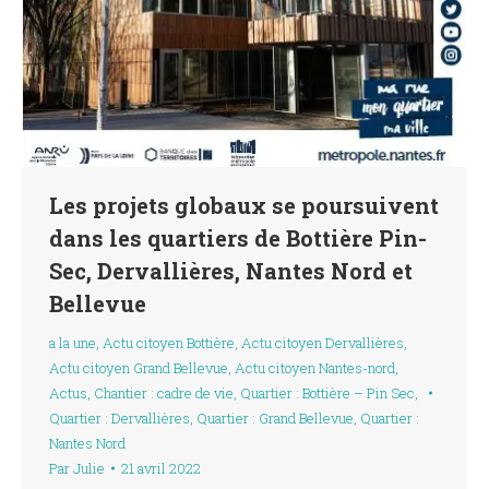
Les projets globaux se poursuivent
dans les quartiers de Bottière Pin-
Sec, Dervallières, Nantes Nord et
Bellevue
a la une
,
Actu citoyen Bottière
,
Actu citoyen Dervallières
,
Actu citoyen Grand Bellevue
,
Actu citoyen Nantes-nord
,
Actus
,
Chantier : cadre de vie
,
Quartier : Bottière – Pin Sec
,
Quartier : Dervallières
,
Quartier : Grand Bellevue
,
Quartier :
Nantes Nord
Par
Julie
21 avril 2022