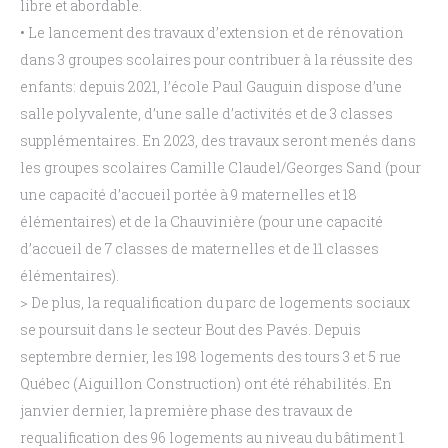
libre et abordable.
•
Le lancement des travaux d’extension et de rénovation
dans 3 groupes scolaires pour
contribuer à la réussite des
enfants
: depuis 2021, l’école Paul Gauguin dispose d’une
salle
polyvalente, d’une salle d’activités et de 3 classes
supplémentaires. En 2023,
des travaux
seront menés dans
les groupes scolaires Camille Claudel/Georges Sand
(pour
une
capacité d’accueil portée à 9 maternelles et 18
élémentaires)
et de la Chauvinière
(pour une
capacité
d’accueil de 7 classes de maternelles et de 11 classes
élémentaires).
> De plus,
la requalification du parc de logements sociaux
se poursuit dans le secteur Bout des
Pavés.
Depuis
septembre
dernier,
les
198
logements
des
tours
3
et
5
rue
Québec
(Aiguillon
Construction) ont été réhabilités. En
janvier dernier, la première phase des travaux de
requalification
des 96 logements au niveau du bâtiment 1