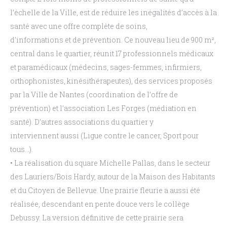
l’échelle de la Ville, est de
réduire les inégalités
d’accès à la
santé avec une offre complète de soins,
d’informations
et
de
prévention.
Ce
nouveau
lieu
de
900
m²,
central dans le quartier, réunit 17 professionnels
médicaux
et
paramédicaux
(médecins,
sages-femmes,
infirmiers,
orthophonistes,
kinésithérapeutes),
des
services proposés
par la Ville de Nantes (coordination de
l’offre
de
prévention)
et
l’association
Les
Forges
(médiation en
santé). D’autres associations du quartier y
interviennent aussi (Ligue
contre le cancer, Sport pour
tous…).
•
La
réalisation
du
square
Michelle
Pallas,
dans
le
secteur
des Lauriers/Bois Hardy,
autour de la Maison
des Habitants
et du Citoyen de Bellevue.
Une prairie
fleurie a aussi été
réalisée
, descendant en pente douce
vers le collège
Debussy. La version définitive de cette
prairie sera