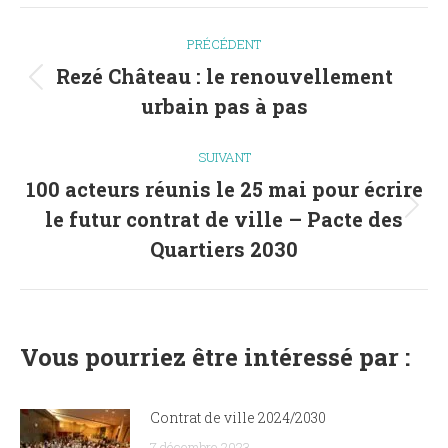
Navigation
PRÉCÉDENT
article
Rezé Château : le renouvellement
Article
urbain pas à pas
précédent
:
SUIVANT
100 acteurs réunis le 25 mai pour écrire
le futur contrat de ville – Pacte des
Article
suivant
Quartiers 2030
:
Vous pourriez être intéressé par :
Contrat de ville 2024/2030
7 décembre 2023