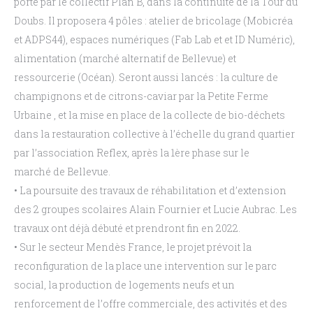
porté par le collectif Plan B, dans la continuité de la Tour du
Doubs. Il
proposera 4 pôles
: atelier de bricolage (Mobicréa
et ADPS44), espaces numériques
(Fab Lab et et ID Numéric),
alimentation (marché alternatif de Bellevue) et
ressourcerie
(Océan). Seront aussi
lancés : la culture de
champignons et de citrons-caviar par la Petite
Ferme
Urbaine
, et
la mise en place de la collecte de bio-déchets
dans la restauration
collective à l’échelle du grand quartier
par l’association Reflex, après la 1ère phase sur le
marché de Bellevue.
•
La poursuite des travaux de réhabilitation et d’extension
des 2 groupes scolaires Alain
Fournier et Lucie Aubrac.
Les
travaux ont déjà débuté et prendront fin en 2022.
•
Sur
le
secteur
Mendès
France
,
le
projet
prévoit
la
reconfiguration
de
la
place
une
intervention sur le parc
social, la produ
ction de logements neufs et un
renforcement de l’offre
commerciale, des activités et des