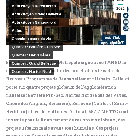
Actu citoyen Dervallières
2022
Actu citoyen Grand Bellevue
Actu citoyen Nantes-nord
Actus
Chantier : cadre de vie
Quartier : Bottière – Pin Sec
Quartier : Dervallières
En octobre 2019, Nantes Métropole signe avec l’ANRU la
Quartier : Grand Bellevue
convention pluriannuelle des projets
dans le cadre du
Quartier : Nantes Nord
Nouveau Programme de Renouvellement Urbain. Celle-ci
porte sur quatre
projets globaux de l’agglomération
nantaise
: Bottière Pin-Sec, Nantes Nord
(Bout des Pavés,
Chêne des Anglais, Boissière),
Bellevue
(Nantes et Saint-
Herblain) et les Dervallières
. Au total,
687,7 M€ TTC sont
investis pour le financement de ces projets globaux, des
projets urbains
mais avant tout humains. Ces projets