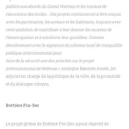
publics
aux
abords
du
Grand
Watteau
et
les
travaux
de
rénovation
des
écoles…
Ces
projets
continueront
à
être
conçus
avec
les
partenaires,
les
acteurs
et
les
habitants,
toujours
avec
cette
ambition
de
contribuer
à
leur
donner
les
moyens
de
l’émancipation
et
à
améliorer
leur
quotidien.
Comme
dernièrement
avec
la
signature
du
schéma
local
de
tranquillité
publique
intercommunal
pour
faire
de
la
sécurité
une
des
priorités
sur
le
projet
intercommunal
de
Bellevue.»
, souligne Bassem
Asseh, 1
er
adjoint en charge de la politique de la ville, de la proximité
et du dialogue citoyen.
Bottière Pin-Sec
Le projet global de Bottière Pin-Sec a pour objectif de