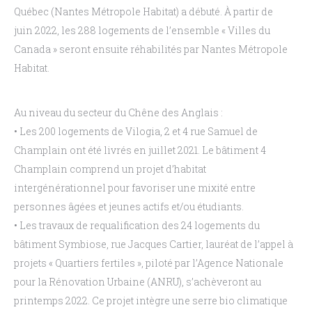
Québec (Nantes Métropole Habitat) a débuté.
À
partir de
juin 2022, les 288 logements de l’ensemble «
Villes du
Canada
» seront ensuite réhabilités par Nantes
Métropole
Habitat.
Au niveau du secteur du Chêne des Anglais
:
•
Les 200 logements de Vilogia, 2 et 4 rue Samuel de
Champlain ont été livrés en juillet 2021.
Le bâtiment 4
Champlain comprend un projet d’habitat
intergénérationnel pour favoriser une
mixité entre
personnes âgées et jeunes actifs et/ou étudiants.
•
Les travaux de requalification des 24 logements du
bâtiment Symbiose, rue Jacques Cartier,
lauréat
de
l’appel à
projets
«
Quartiers
fertiles
»,
piloté
par
l’Agence
Nationale
pour la
Rénovation Urbaine (ANRU), s’achèveront au
printemps 2022. Ce projet intègre une serre bio
climatique