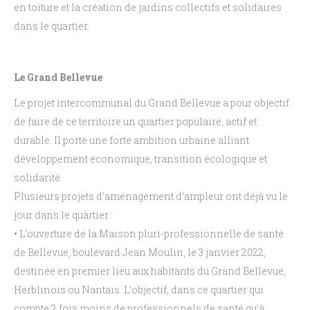
en toiture et la création de jardins collectifs et solidaires
dans le quartier.
Le Grand Bellevue
Le projet intercommunal du Grand Bellevue a pour objectif
de faire de ce territoire un quartier
populaire, actif et
durable. Il porte une forte ambition urbaine alliant
développement
économique,
transition écologique et
solidarité
.
Plusieurs projets d’aménagement d’ampleur ont déjà vu le
jour dans le quartier
:
•
L’ouverture
de
la
Maison
pluri-professionnelle
de
santé
de Bellevue,
boulevard Jean Moulin, le 3 janvier
2022,
destinée
en premier lieu aux habitants du Grand
Bellevue,
Herblinois
ou
Nantais.
L’objectif,
dans
ce
quartier qui
compte 2 fois moins de professionnels de
santé qu’à