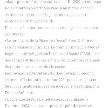
urbain, proximité et cohésion sociale. En
2021,
un nouveau
Pôle de santé a ouvert boulevard Jean Ingres
, dans un
bâtiment comprenant 19
logements en accession
abordable, construit par le CIF.
Plusieurs chantiers sont en cours, dans plusieurs secteurs
prioritaires
:
•
Le renouveau de la Place des Dervallières
: 2 bâtiments
seront réalisés sur la place. Le
premier immeuble avec 24
logements, développés en Prêt Locatif Social (PLS)
1
, pour
des
seniors et des jeunes actifs. Il comprendra également
des commerces en rez-de-chaussée.
Les travaux débuteront en 2023. Les travaux du second
bâtiment débuteront à l’automne 2024
pour
une
opération
de
25
logements
en
accession
abordable
via
l’Organisme
Foncier
Solidaire.
•
L’ouverture du Pôle Daniel Asseray reconfiguré
: à
l’automne 2022 ce nouveau projet de
pôle de services