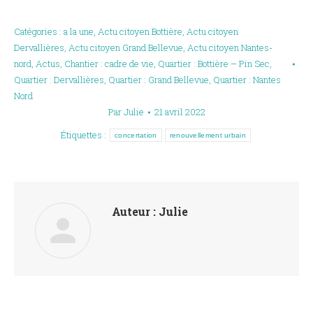
Catégories :
a la une
,
Actu citoyen Bottière
,
Actu citoyen
Dervallières
,
Actu citoyen Grand Bellevue
,
Actu citoyen Nantes-
nord
,
Actus
,
Chantier : cadre de vie
,
Quartier : Bottière – Pin Sec
,
Quartier : Dervallières
,
Quartier : Grand Bellevue
,
Quartier : Nantes
Nord
Par
Julie
21 avril 2022
Étiquettes :
concertation
renouvellement urbain
Auteur :
Julie