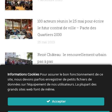
100 acteurs réunis le 25 mai pour écrire
le futur contrat de ville – Pacte des
Quartiers 2030
25 mai 2023
Rezé Château : le renouvellement urbain
pas à pas
15 septembre 2021
Informations Cookies
Pour assurer le bon fonctionnement de ce
site, nous devons parfois enregistrer de petits fichiers de
Sur Nantes, un centre de vaccination
données sur l'équipement de nos utilisateurs. La plupart des
grands sites web font de même.
mobile pour être au plus proche des
habitants des quartiers.
Accepter
15 septembre 2021