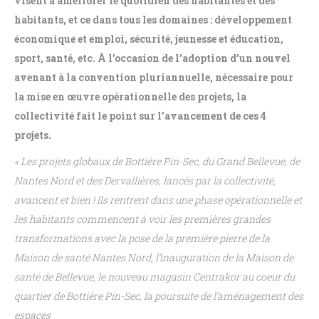
visent à améliorer le quotidien des habitantes et des
habitants
, et ce dans tous les domaines
: développement
économique et emploi, sécurité,
jeunesse et éducation,
sport, santé,
etc
.
À
l’occasion de l’adoption d’un nouvel
avenant à la
convention pluriannuelle, nécessaire pour
la mise en œuvre opérationnelle des projets, la
collectivité
fait le point sur l’avancement de ces 4
projets.
«
Les
projets
globaux
de
Botti
ère
Pin-Sec,
du
Grand
Bellevue,
de
Nantes
Nord
et
des
Dervallières,
lancés
par
la
collectivité,
avancent
et
bien
!
Ils
rentrent
dans
une
phase
opérationnelle
et
les
habitants
commencent
à
voir
les
premières
grandes
transformations
avec
la
pose
de
la
première
pierre
de
la
Maison
de
santé
Nantes
Nord,
l’inauguration
de
la
Maison
de
santé
de
Bellevue,
le
nouveau
magasin
Centrakor
au
coeur
du
quartier
de
Bottière
Pin-Sec,
la
poursuite
de
l’aménagement
des
espaces