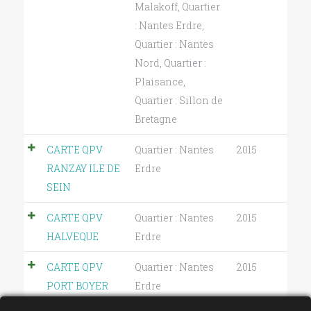
Malakoff
,
Quartier
: Nantes Erdre
,
Quartier : Nantes
Nord
,
Quartier :
Plaisance
,
Quartier : Sillon de
Bretagne
CARTE QPV
Quartier : Nantes
2015
RANZAY ILE DE
Erdre
SEIN
CARTE QPV
Quartier : Nantes
2015
HALVEQUE
Erdre
CARTE QPV
Quartier : Nantes
2015
PORT BOYER
Erdre