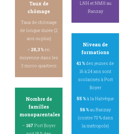
Taux de
LNH et NMH au
chômage
Ranzay
Taux de chômage
de longue durée (2
ans ou plus)
Niveau de
=
28,3 %
en
formations
moyenne dans les
41 %
des jeunes de
3 micro-quartiers
16 à 24 ans sont
scolarisés à Port
Boyer
Nombre de
55 %
à la Halvêque
familles
56 %
au Ranzay
monoparentales
(contre 70 % dans
–
167
Port Boyer
la métropole)
soit 18 % des