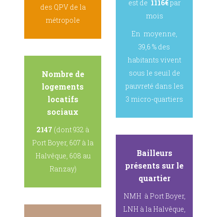
est de
1116€
par
des QPV de la
mois
métropole
En moyenne,
39,6 % des
habitants vivent
sous le seuil de
Nombre de
logements
pauvreté dans les
locatifs
3 micro-quartiers
sociaux
2147
(dont 932 à
Port Boyer, 607 à la
Bailleurs
Halvêque, 608 au
présents sur le
Ranzay)
quartier
NMH à Port Boyer,
LNH à la Halvêque,