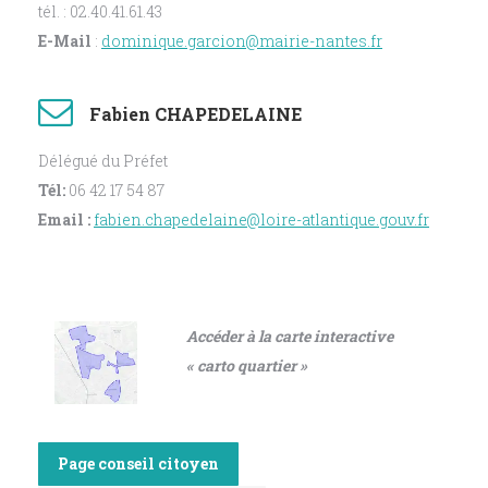
tél. : 02.40.41.61.43
E-Mail
:
dominique.garcion@mairie-nantes.fr
Fabien CHAPEDELAINE
Délégué du Préfet
Tél:
06 42 17 54 87
Email :
fabien.chapedelaine@loire-atlantique.gouv.fr
Accéder à la carte interactive
« carto quartier »
Page conseil citoyen