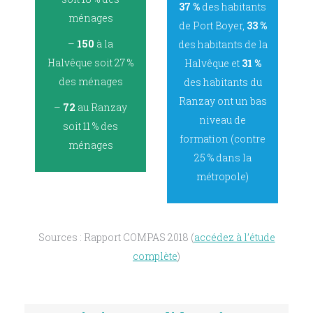
37 %
des habitants
ménages
de Port Boyer,
33 %
–
150
à la
des habitants de la
Halvêque soit 27 %
Halvêque et
31 %
des ménages
des habitants du
Ranzay ont un bas
–
72
au Ranzay
niveau de
soit 11 % des
formation (contre
ménages
25 % dans la
métropole)
Sources : Rapport COMPAS 2018 (
accédez à l’étude
complète
)