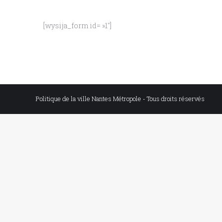
[wysija_form id= »1″]
Politique de la ville Nantes Métropole - Tous droits réservés