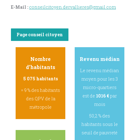
E-Mail :
conseilcitoyen.dervallieres@gmail.com
Page conseil citoyen
Nombre
Revenu médian
d’habitants
Le revenu médian
5 075 habitants
moyen pour les 3
micro-quartiers
= 9 % des habitants
est de
1016
€
par
des QPV de la
mois
métropole
50,2 % des
habitants sous le
seuil de pauvreté