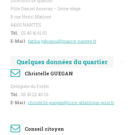
Direction de quartier
Pôle Daniel Asseray – 2ème étage
8 rue Henri Matisse
44100 NANTES
Tél.
: 02.40.41.61.03
E-Mail
:
fatiha.yahiaoui@mairie-nantes.fr
Quelques données du quartier
Christelle GUEGAN
Déléguée du Préfet
Tél. :
06 43 22 40 26
E-Mail :
christelle.guegan@loire-atlantique.gouv.fr
Conseil citoyen