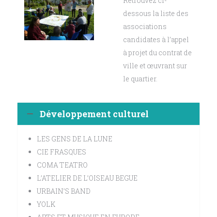
Retrouvez ci-
dessous la liste des
associations
candidates à l’appel
à projet du contrat de
ville et œuvrant sur
le quartier.
Développement culturel
LES GENS DE LA LUNE
CIE FRASQUES
COMA TEATRO
L’ATELIER DE L’OISEAU BEGUE
URBAIN’S BAND
YOLK