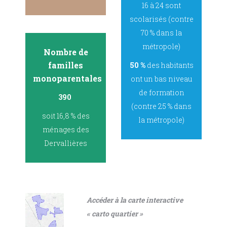
16 à 24 sont
scolarisés (contre
70 % dans la
métropole)
Nombre de
familles
50 %
des habitants
monoparentales
ont un bas niveau
de formation
390
(contre 25 % dans
soit 16,8 % des
la métropole)
ménages des
Dervallières
Accéder à la carte interactive
« carto quartier »