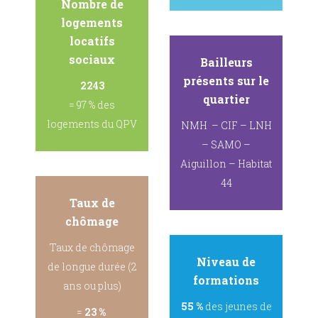
Nombre de
logements
locatifs
sociaux
Bailleurs
présents sur le
2243
quartier
= 97 % des
logements du QPV
NMH – CIF – LNH
– SAMO –
Aiguillon – Habitat
44
Taux de
chômage
Taux de chômage
Niveau de
de longue durée (2
formations
ans ou plus)
55 %
des jeunes de
=
23 %