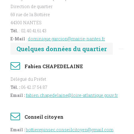
Direction de quartier
69 rue de la Bottière
44300 NANTES
Tél.
: 02.40.41.61.43
E-Mail
:
dominique.garcion@mairie-nantes.fr
Quelques données du quartier
Fabien CHAPEDELAINE
Délégué du Préfet
Tél. :
06 42 17 54 87
Email :
fabien.chapedelaine@loire-atlantique.gouv.fr
Conseil citoyen
Email :
bottierepinsec.conseilcitoyen@gmail.com