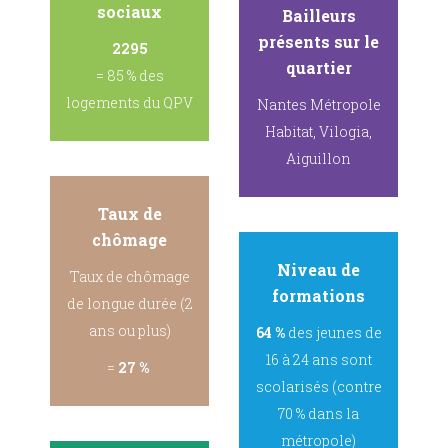
sociaux
Bailleurs
présents sur le
2295
quartier
= 85 % des
logements du QPV
Nantes Métropole
Habitat, Vilogia,
Aiguillon
Taux de
chômage
Niveau de
Taux de chômage
formations
de longue durée (2
ans ou plus)
64 %
des jeunes de
16 à 24 ans sont
=
27 %
scolarisés (contre
70 % dans la
métropole)