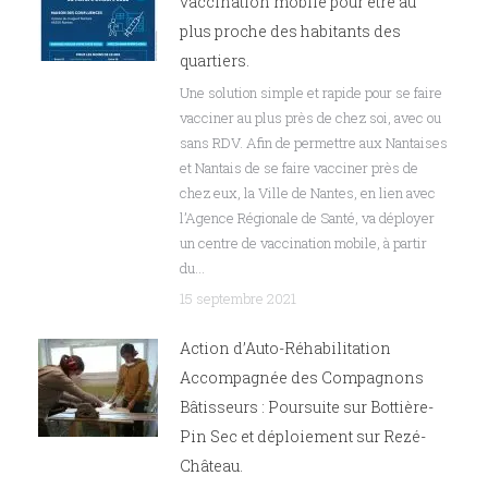
vaccination mobile pour être au
plus proche des habitants des
quartiers.
Une solution simple et rapide pour se faire
vacciner au plus près de chez soi, avec ou
sans RDV. Afin de permettre aux Nantaises
et Nantais de se faire vacciner près de
chez eux, la Ville de Nantes, en lien avec
l’Agence Régionale de Santé, va déployer
un centre de vaccination mobile, à partir
du…
15 septembre 2021
Action d’Auto-Réhabilitation
Accompagnée des Compagnons
Bâtisseurs : Poursuite sur Bottière-
Pin Sec et déploiement sur Rezé-
Château.