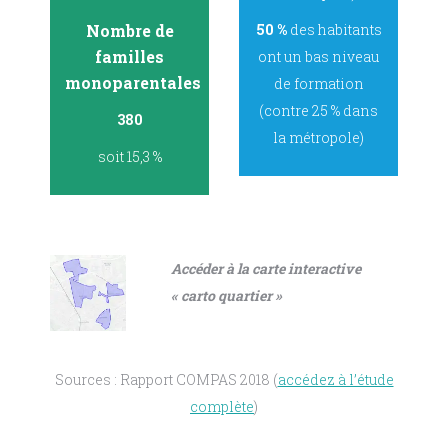
Nombre de
50 %
des habitants
familles
ont un bas niveau
monoparentales
de formation
(contre 25 % dans
380
la métropole)
soit 15,3 %
Accéder à la carte interactive
« carto quartier »
Sources : Rapport COMPAS 2018 (
accédez à l’étude
complète
)