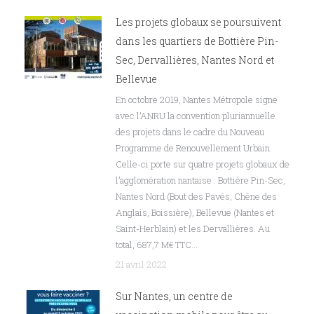
Les projets globaux se poursuivent
dans les quartiers de Bottière Pin-
Sec, Dervallières, Nantes Nord et
Bellevue
En octobre 2019, Nantes Métropole signe
avec l’ANRU la convention pluriannuelle
des projets dans le cadre du Nouveau
Programme de Renouvellement Urbain.
Celle-ci porte sur quatre projets globaux de
l’agglomération nantaise : Bottière Pin-Sec,
Nantes Nord (Bout des Pavés, Chêne des
Anglais, Boissière), Bellevue (Nantes et
Saint-Herblain) et les Dervallières. Au
total, 687,7 M€ TTC…
21 avril 2022
Sur Nantes, un centre de