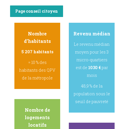
Page conseil citoyen
Nombre
Revenu médian
d’habitants
Le revenu médian
5 207 habitants
moyen pour les 3
micro-quartiers
= 10 % des
est de
1030
€
par
habitants des QPV
mois
de la métropole
48,9 % de la
population sous le
seuil de pauvreté
Nombre de
logements
locatifs