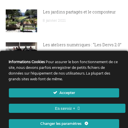
Les jardins partagés et le composteur
8 janvier 2021
Les ateliers numériques : “Les Dervs 2.0”
8 janvier 2021
Informations Cookies
Pour assurer le bon fonctionnement de ce
site, nous devons parfois enregistrer de petits fichiers de
données sur l'équipement de nos utilisateurs. La plupart des
Le conseil citoyen des Dervallières
grands sites web font de même.
présente The Walking Derves
Accepter
24 octobre 2019
En savoir +
Changer les paramètres