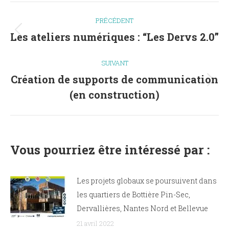
Navigation
PRÉCÉDENT
article
Les ateliers numériques : “Les Dervs 2.0”
Article
précédent
SUIVANT
:
Création de supports de communication
Article
(en construction)
suivant
:
Vous pourriez être intéressé par :
Les projets globaux se poursuivent dans
les quartiers de Bottière Pin-Sec,
Dervallières, Nantes Nord et Bellevue
21 avril 2022