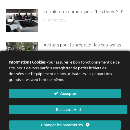
Les ateliers numériques : “Les Dervs 2.0”
8 janvier 2021
Actions pour la propreté : les éco-walks
et « Walking Derves »
8 janvier 2021
Informations Cookies
Pour assurer le bon fonctionnement de ce
site, nous devons parfois enregistrer de petits fichiers de
données sur l'équipement de nos utilisateurs. La plupart des
Le conseil citoyen des Dervallières
grands sites web font de même.
présente The Walking Derves
Accepter
24 octobre 2019
En savoir +
Changer les paramètres