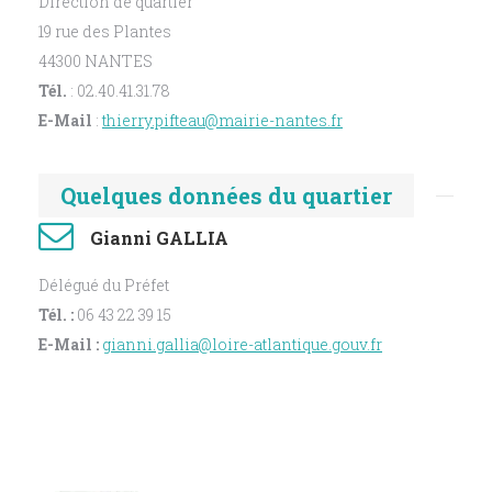
Direction de quartier
19 rue des Plantes
44300 NANTES
Tél.
: 02.40.41.31.78
E-Mail
:
thierry.pifteau@mairie-nantes.fr
Quelques données du quartier
Gianni GALLIA
Délégué du Préfet
Tél. :
06 43 22 39 15
E-Mail :
gianni.gallia@loire-atlantique.gouv.fr