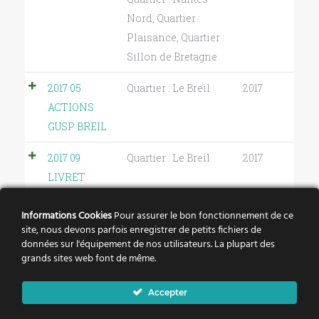
Nord
,
Quartier :
Plaisance
,
Quartier :
Sillon de Bretagne
2017 05
Quartier : Le Breil
2017
ACTIONS
GUSP BREIL
2017 09
Quartier : Le Breil
2017
LIVRET
BREIL
Informations Cookies
Pour assurer le bon fonctionnement de ce
BARBERIE
site, nous devons parfois enregistrer de petits fichiers de
EN PARTAGE
données sur l'équipement de nos utilisateurs. La plupart des
grands sites web font de même.
CARTE QPV
Quartier : Le Breil
2015
LE BREIL
Accepter