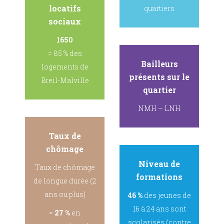
locatifs
quartiers
sociaux
1650
= 85 % des
Bailleurs
logements de
présents sur le
Breil-Malville
quartier
NMH – LNH
Taux de
chômage
Niveau de
Taux de chômage
formations
de longue durée (2
ans ou plus)
46 %
des jeunes de
16 à 24 ans sont
=
27 %
en
scolarisés (contre