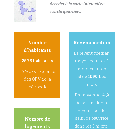
Accéder à la carte interactive
« carto quartier »
Nombre
Revenu médian
d’habitants
Le revenu médian
3575 habitants
moyen pour les 3
micro-quartiers
= 7 % des habitants
est de
1090 €
par
des QPV de la
mois
métropole
En moyenne, 41,9
% des habitants
vivent sous le
seuil de pauvreté
Nombre de
logements
dans les 3 micro-