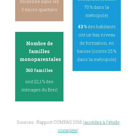
moyenne dans les
70 % dans la
3 micro-quartiers
métropole)
43 %
des habitants
ont un bas niveau
Nombre de
de formation, en
familles
baisse (contre 25 %
monoparentales
dans la métropole)
360 familles
soit 22,1 % des
ménages du Breil
Sources : Rapport COMPAS 2018 (
accédez à l’étude
complète
)