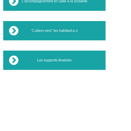
L’accompagnement et l’aide à la scolarité
“L’allers vers” les habitant.e.s
Les supports finalisés