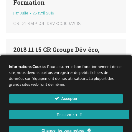
Formation
Par
Julie
25 avril 2019
CR_GTEMPLOI_DEVECO10072018
2018 11 15 CR Groupe Dév éco,
Emploi, Formation
Informations Cookies
Pour assurer le bon fonctionnement de ce
Par
Lise
3 avril 2019
site, nous devons parfois enregistrer de petits fichiers de
données sur l'équipement de nos utilisateurs. La plupart des
20181115_support_GT_emploi_Deveco
grands sites web font de même.
Accepter
1
2
→
En savoir +
Changer les paramètres