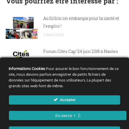
Vous pourriez être intéressé par :
Au Sillon on embarque pour la santé et
l’emploi !
2 mars 2020
Forum Cités Cap’ 24 juin 2019 à Nantes
1 juillet 2019
Informations Cookies
Pour assurer le bon fonctionnement de ce
site, nous devons parfois enregistrer de petits fichiers de
données sur l'équipement de nos utilisateurs. La plupart des
Dispositif stage de 3ème
grands sites web font de même.
8 novembre 2018
Accepter
En savoir +