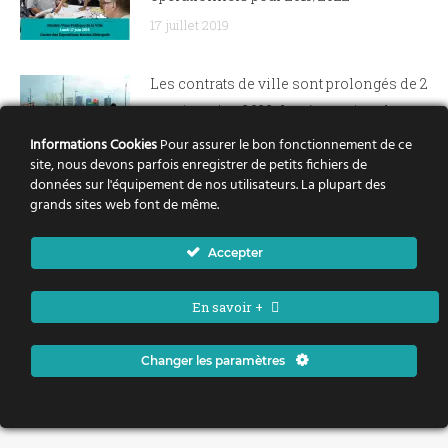
17 juillet 2019
Les contrats de ville sont prolongés de 2
ans, jusqu’en 2022. La rénovation des
contrats de ville sera réalisée d’ici
Informations Cookies
Pour assurer le bon fonctionnement de ce
site, nous devons parfois enregistrer de petits fichiers de
juillet.
données sur l'équipement de nos utilisateurs. La plupart des
14 février 2019
grands sites web font de même.
Accepter
En savoir +
Politique de la ville Nantes Métropole - Tous droits réservés
bas
Changer les paramètres