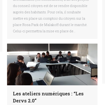
du conseil citoyen est de se rendre disponible
auprès des habitants. Pour cela, il souhaite
mettre en place un comptoir du citoyen sur la
place Rosa Park de Malakoff durant le marché.
Celui-ci permettra la mise en place de…
Les ateliers numériques : “Les
Dervs 2.0”