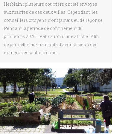
Herblain : plusieurs courriers ont été envoyés
aux mairies de ces deux villes. Cependant, les
conseillers citoyens n’ont jamais eu de réponse.
Pendant la période de confinement du
printemps 2020 : réalisation d’une affiche : Afin
de permettre aux habitants d’avoir accès à des
numéros essentiels dans…