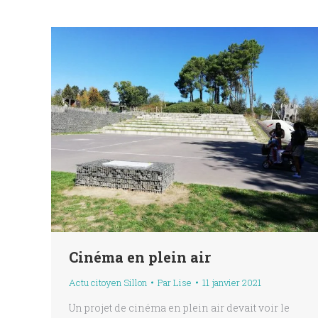
Cinéma en plein air
Actu citoyen Sillon
Par
Lise
11 janvier 2021
Un projet de cinéma en plein air devait voir le