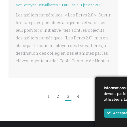
Actu citoyen Dervallières
Par
Lise
8 janvier 2021
Les ateliers numérqiues : « Les Dervs 2.0 » Ouvrir
le champ des possibles aux jeunes et valoriser
leur pouvoir d’initiative : tels sont les objectifs
des ateliers numériques, “Les Dervs 2.0”, mis en
place par le conseil citoyen des Dervallières, à
destination des collégien.nes et animés par les
élèves ingénieurs de l’Ecole Centrale de Nantes.
…
Informations
devons parfoi
←
1
2
3
4
→
utilisateurs.
Accepte