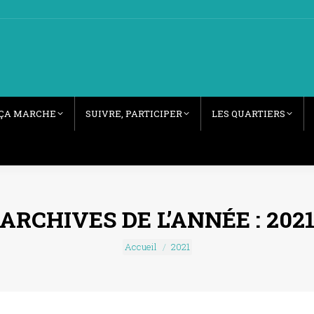
ÇA MARCHE
SUIVRE, PARTICIPER
LES QUARTIERS
ARCHIVES DE L’ANNÉE :
202
Vous êtes ici :
Accueil
2021