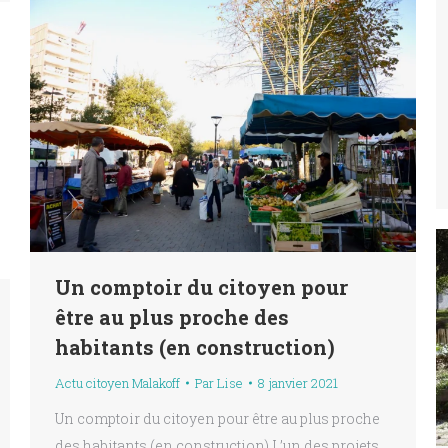
Un comptoir du citoyen pour
être au plus proche des
habitants (en construction)
Actu citoyen Malakoff
Par
Lise
8 janvier 2021
Un comptoir du citoyen pour être au plus proche
des habitants (en construction) L’un des projets