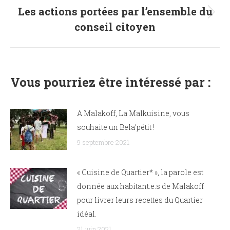
Les actions portées par l’ensemble du
Article
conseil citoyen
suivant
:
Vous pourriez être intéressé par :
A Malakoff, La Malkuisine, vous
souhaite un Bela’pétit !
9 septembre 2021
« Cuisine de Quartier* », la parole est
donnée aux habitant.e.s de Malakoff
pour livrer leurs recettes du Quartier
idéal.
21 juin 2021