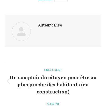
Auteur :
Lise
Navigation
PRÉCÉDENT
article
Un comptoir du citoyen pour être au
plus proche des habitants (en
Article
précédent
construction)
:
SUIVANT