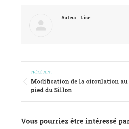
Auteur :
Lise
Navigation
PRÉCÉDENT
article
Modification de la circulation au
Article
pied du Sillon
précédent
:
Vous pourriez être intéressé par