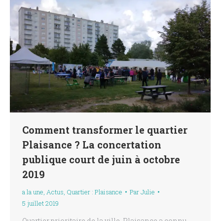
Comment transformer le quartier
Plaisance ? La concertation
publique court de juin à octobre
2019
a la une
,
Actus
,
Quartier : Plaisance
Par
Julie
5 juillet 2019
Quartier prioritaire de la ville, Plaisance a connu