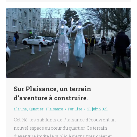
Sur Plaisance, un terrain
d’aventure à construire.
a la une
,
Quartier : Plaisance
Par
Lise
21 juin 2021
Cet été, les habitants de Plaisance découvrent un
nouvel espace au cœur du quartier. Ce terrain
d’aventure invite le public à s’exprimer, créer et