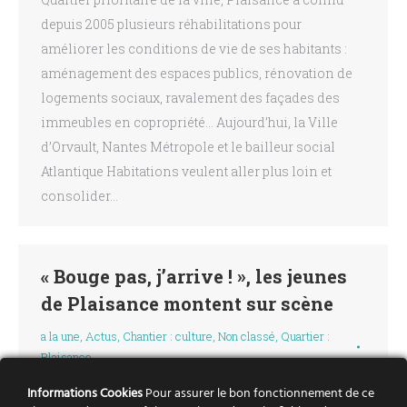
depuis 2005 plusieurs réhabilitations pour
améliorer les conditions de vie de ses habitants :
aménagement des espaces publics, rénovation de
logements sociaux, ravalement des façades des
immeubles en copropriété… Aujourd’hui, la Ville
d’Orvault, Nantes Métropole et le bailleur social
Atlantique Habitations veulent aller plus loin et
consolider…
« Bouge pas, j’arrive ! », les jeunes
de Plaisance montent sur scène
a la une
,
Actus
,
Chantier : culture
,
Non classé
,
Quartier :
Plaisance
Par
anne-lise
14 janvier 2019
Informations Cookies
Pour assurer le bon fonctionnement de ce