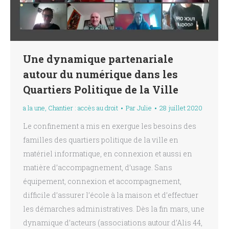
Une dynamique partenariale
autour du numérique dans les
Quartiers Politique de la Ville
a la une
,
Chantier : accès au droit
Par
Julie
28 juillet 2020
Le confinement a mis en exergue les besoins des
familles des quartiers politique de la ville en
matériel informatique, en connexion et aussi en
matière d’accompagnement, d’usage. Sans
équipement, connexion et accompagnement,
difficile d’assurer l’école à la maison et d’effectuer
les démarches administratives. Dès la fin mars, une
dynamique d’acteurs (associations autour d’Alis 44,