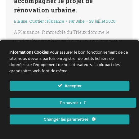
accompagner le projet de
rénovation urbaine.
a la une
,
Quartier : Plaisance
Par
Julie
28 juillet 2020
A Plaisance, l’immeuble du Trieux domine le
quartier. Sa démolition prévue au second semestre
2020, marquera le quartier. Afin d’accompagner les
Informations Cookies
Pour assurer le bon fonctionnement de ce
habitants de ce moment de transformation de leur
site, nous devons parfois enregistrer de petits fichiers de
données sur l'équipement de nos utilisateurs. La plupart des
quartier, la ville d’Orvault, le collectif Plaisance qui
grands sites web font de même.
gère le Centre socio-culturel de Plaisance et le
bailleur social Atlantique Habitations ont travaillé
Accepter
sur une programmation d’animations…
En savoir +
Changer les paramètres
Politique de la ville Nantes Métropole - Tous droits réservés