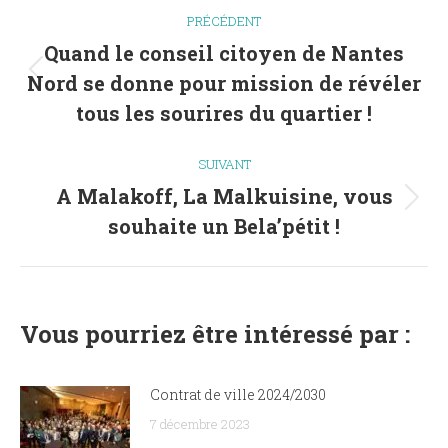
Navigation
PRÉCÉDENT
article
Quand le conseil citoyen de Nantes
Nord se donne pour mission de révéler
Article
précédent
tous les sourires du quartier !
:
SUIVANT
A Malakoff, La Malkuisine, vous
Article
souhaite un Bela’pétit !
suivant
:
Vous pourriez être intéressé par :
Contrat de ville 2024/2030
7 décembre 2023