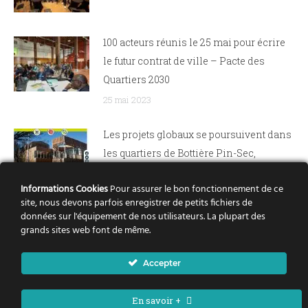
100 acteurs réunis le 25 mai pour écrire
le futur contrat de ville – Pacte des
Quartiers 2030
25 mai 2023
Les projets globaux se poursuivent dans
les quartiers de Bottière Pin-Sec,
Dervallières, Nantes Nord et Bellevue
Informations Cookies
Pour assurer le bon fonctionnement de ce
21 avril 2022
site, nous devons parfois enregistrer de petits fichiers de
données sur l'équipement de nos utilisateurs. La plupart des
Rezé Château : le renouvellement urbain
grands sites web font de même.
pas à pas
Accepter
15 septembre 2021
En savoir +