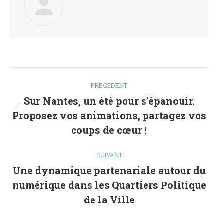
Navigation
PRÉCÉDENT
article
Sur Nantes, un été pour s’épanouir.
Proposez vos animations, partagez vos
Article
précédent
coups de cœur !
:
SUIVANT
Une dynamique partenariale autour du
numérique dans les Quartiers Politique
Article
suivant
de la Ville
: