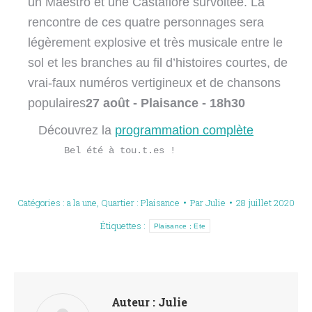
un Maestro et une Castafiore survoltée. La 
rencontre de ces quatre personnages sera 
légèrement explosive et très musicale entre le 
sol et les branches au fil d’histoires courtes, de 
vrai-faux numéros vertigineux et de chansons 
populaires
27 août - Plaisance - 18h30
       Découvrez la 
programmation complète
         Bel été à tou.t.es !
Catégories :
a la une
,
Quartier : Plaisance
Par
Julie
28 juillet 2020
Étiquettes :
Plaisance ; Ete
Auteur :
Julie