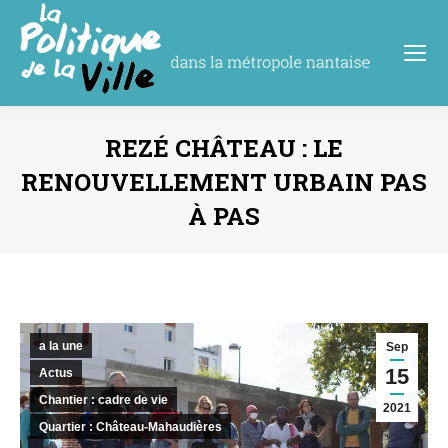
REZÉ CHÂTEAU : LE
RENOUVELLEMENT URBAIN PAS
À PAS
Vous êtes ici :
a la une
Sep
15
Actus
Chantier : cadre de vie
2021
Quartier : Château-Mahaudières