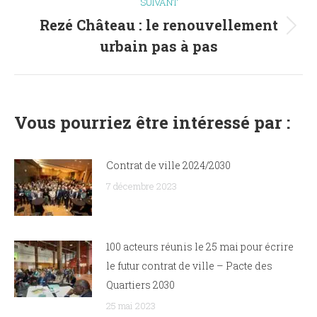
SUIVANT
Rezé Château : le renouvellement
Article
urbain pas à pas
suivant
:
Vous pourriez être intéressé par :
Contrat de ville 2024/2030
7 décembre 2023
100 acteurs réunis le 25 mai pour écrire
le futur contrat de ville – Pacte des
Quartiers 2030
25 mai 2023