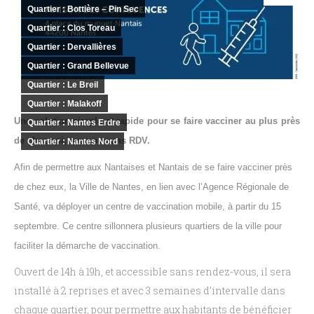
Quartier : Bottière – Pin Sec
Quartier : Clos Toreau
Quartier : Dervallières
Quartier : Grand Bellevue
Quartier : Le Breil
Quartier : Malakoff
Une solution simple et rapide pour se faire vacciner au plus près
Quartier : Nantes Erdre
de chez soi, avec ou sans RDV.
Quartier : Nantes Nord
Afin de permettre aux Nantaises et Nantais de se faire vacciner près
de chez eux, la Ville de Nantes, en lien avec l’Agence Régionale de
Santé, va déployer un centre de vaccination mobile, à partir du 15
septembre. Ce centre sillonnera plusieurs quartiers de la ville pour
faciliter la démarche de vaccination.
Ouvert de 14h à 19h, et accessible sans rendez-vous, il sera
installé à 2 reprises et avec 3 semaines d’intervalle dans
chaque quartier, pour permettre aux habitants de bénéficier