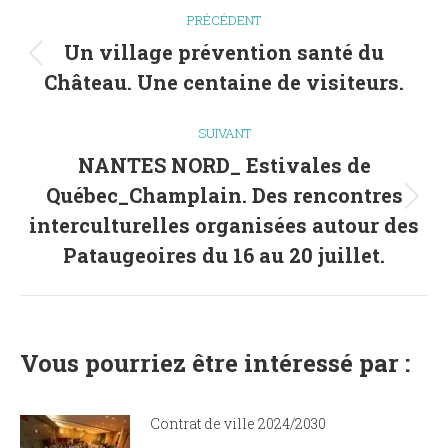
Navigation
PRÉCÉDENT
article
Un village prévention santé du
Article
Château. Une centaine de visiteurs.
précédent
:
SUIVANT
NANTES NORD_ Estivales de
Québec_Champlain. Des rencontres
Article
interculturelles organisées autour des
suivant
Pataugeoires du 16 au 20 juillet.
:
Vous pourriez être intéressé par :
Contrat de ville 2024/2030