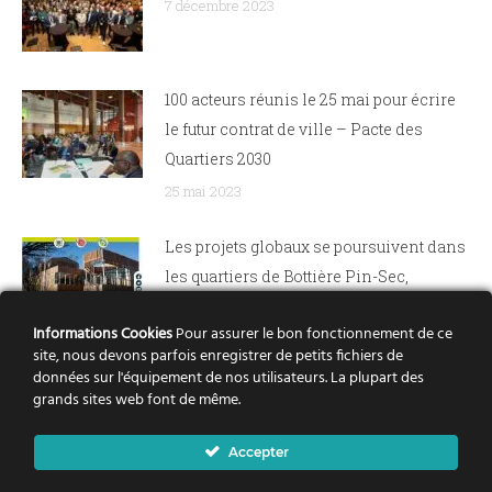
7 décembre 2023
100 acteurs réunis le 25 mai pour écrire
le futur contrat de ville – Pacte des
Quartiers 2030
25 mai 2023
Les projets globaux se poursuivent dans
les quartiers de Bottière Pin-Sec,
Dervallières, Nantes Nord et Bellevue
Informations Cookies
Pour assurer le bon fonctionnement de ce
21 avril 2022
site, nous devons parfois enregistrer de petits fichiers de
données sur l'équipement de nos utilisateurs. La plupart des
Rezé Château : le renouvellement urbain
grands sites web font de même.
pas à pas
Accepter
15 septembre 2021