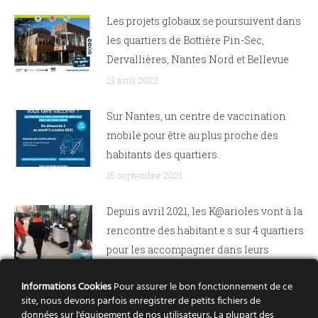
Les projets globaux se poursuivent dans
les quartiers de Bottière Pin-Sec,
Dervallières, Nantes Nord et Bellevue
21 avril 2022
Sur Nantes, un centre de vaccination
mobile pour être au plus proche des
habitants des quartiers.
15 septembre 2021
Depuis avril 2021, les K@arioles vont à la
rencontre des habitant.e.s sur 4 quartiers
pour les accompagner dans leurs
démarches administratives.
Informations Cookies
Pour assurer le bon fonctionnement de ce
21 juin 2021
site, nous devons parfois enregistrer de petits fichiers de
données sur l'équipement de nos utilisateurs. La plupart des