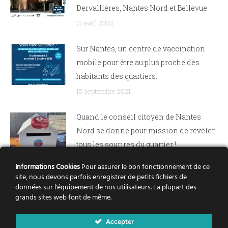
Dervallières, Nantes Nord et Bellevue
21 avril 2022
Sur Nantes, un centre de vaccination
mobile pour être au plus proche des
habitants des quartiers.
15 septembre 2021
Quand le conseil citoyen de Nantes
Nord se donne pour mission de révéler
tous les sourires du quartier !
9 septembre 2021
Informations Cookies
Pour assurer le bon fonctionnement de ce
site, nous devons parfois enregistrer de petits fichiers de
La Mobil’O Projet et une boîte à sourires
données sur l'équipement de nos utilisateurs. La plupart des
grands sites web font de même.
pour créer du lien entre les habitant-e-s
et le conseil citoyen Nantes Nord
Accepter
21 juin 2021