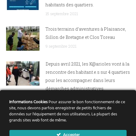
habitants des quartiers.
15 septembre 2021
Trois terrains d’aventures à Plaisance,
Sillon de Bretagne et Clos Toreau
9 septembre 2021
Depuis avril 2021, les K@arioles vont à la
rencontre des habitant.e.s sur 4 quartiers
pour les accompagner dans leurs
démarches administratives.
21 juin 2021
Informations Cookies
Pour assurer le bon fonctionnement de ce
site, nous devons parfois enregistrer de petits fichiers de
RENDEZ-VOUS AUX PATAUGEOIRES :
données sur l'équipement de nos utilisateurs. La plupart des
grands sites web font de même.
Rejoignez l’équipe pour la 3ème
ÉDITION !
Accepter