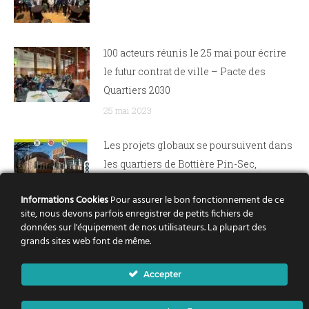
100 acteurs réunis le 25 mai pour écrire
le futur contrat de ville – Pacte des
Quartiers 2030
25 mai 2023
Les projets globaux se poursuivent dans
les quartiers de Bottière Pin-Sec,
Dervallières, Nantes Nord et Bellevue
Informations Cookies
Pour assurer le bon fonctionnement de ce
21 avril 2022
site, nous devons parfois enregistrer de petits fichiers de
données sur l'équipement de nos utilisateurs. La plupart des
Rezé Château : le renouvellement urbain
grands sites web font de même.
pas à pas
Accepter
15 septembre 2021