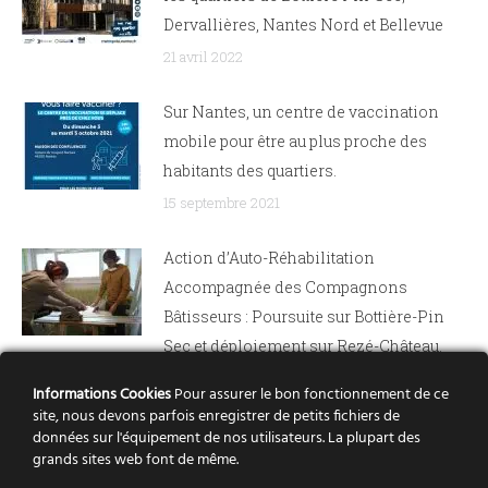
Dervallières, Nantes Nord et Bellevue
21 avril 2022
Sur Nantes, un centre de vaccination
mobile pour être au plus proche des
habitants des quartiers.
15 septembre 2021
Action d’Auto-Réhabilitation
Accompagnée des Compagnons
Bâtisseurs : Poursuite sur Bottière-Pin
Sec et déploiement sur Rezé-Château.
21 juin 2021
Informations Cookies
Pour assurer le bon fonctionnement de ce
site, nous devons parfois enregistrer de petits fichiers de
RENDEZ-VOUS AUX PATAUGEOIRES :
données sur l'équipement de nos utilisateurs. La plupart des
grands sites web font de même.
Rejoignez l’équipe pour la 3ème