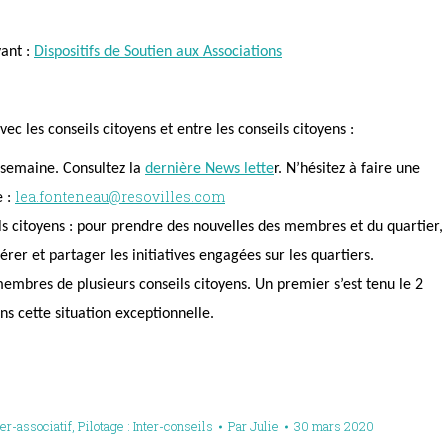
vant :
Dispositifs de Soutien aux Associations
avec
les conseils citoyens
et entre les conseils citoyens :
r semaine. Consultez la
dernière News lette
r. N’hésitez à faire une
lea.fonteneau@resovilles.com
e :
ls citoyens : pour prendre des nouvelles des membres et du quartier,
pérer et partager les initiatives
engagées sur les quartiers.
membres de plusieurs conseils citoyens. Un premier s’est tenu le 2
ns cette situation exceptionnelle.
ter-associatif
,
Pilotage : Inter-conseils
Par
Julie
30 mars 2020