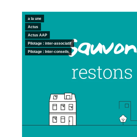
a la une
Actus
Actus AAP
Pilotage : inter-associatif
Pilotage : Inter-conseils