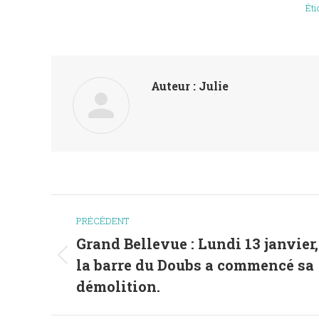
Éti
Auteur :
Julie
Navigation
PRÉCÉDENT
article
Grand Bellevue : Lundi 13 janvier,
la barre du Doubs a commencé sa
Article
précédent
démolition.
: