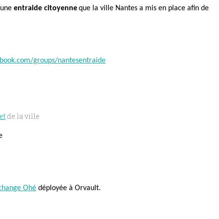
une
entraide citoyenne
que la ville Nantes a mis en place
afin de
ebook.com/groups/nantesentraide
et
de la ville
e
change Ohé
déployée à Orvault.