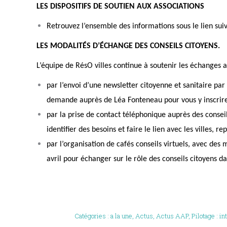
LES DISPOSITIFS DE SOUTIEN AUX ASSOCIATIONS
Retrouvez l’ensemble des informations sous le lien sui
L
ES MODALITÉS D’ÉCHANGE DES CONSEILS CITOYENS.
L
’
é
quipe de
Ré
s
O
villes continue
à soutenir les échanges 
par l’envoi d’une newsletter citoyenne et sanitaire pa
demande auprès de Léa Fonteneau pour vous y inscrir
par
la prise de contact téléphonique auprès des consei
identifier des besoins et faire le lien avec les villes, re
p
ar l
’
organisation de cafés conseils virtuels, avec des 
avril pour échanger sur le rôle des conseils citoyens da
Catégories :
a la une
,
Actus
,
Actus AAP
,
Pilotage : in