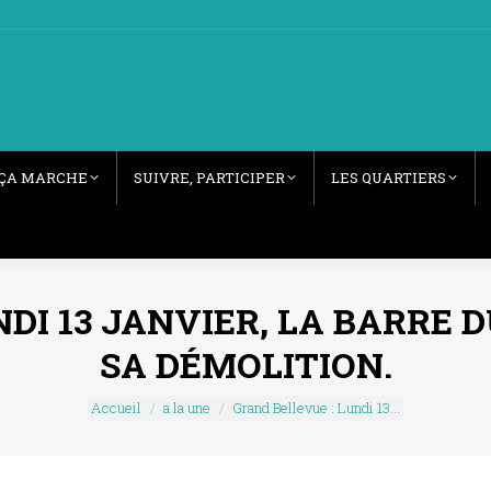
ÇA MARCHE
SUIVRE, PARTICIPER
LES QUARTIERS
NDI 13 JANVIER, LA BARRE
SA DÉMOLITION.
Vous êtes ici :
Accueil
a la une
Grand Bellevue : Lundi 13…