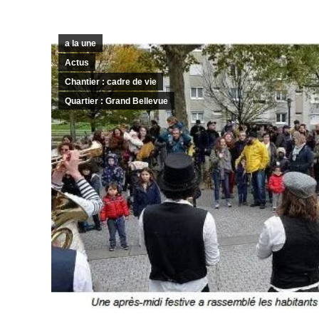
a la une
Actus
Chantier : cadre de vie
Quartier : Grand Bellevue