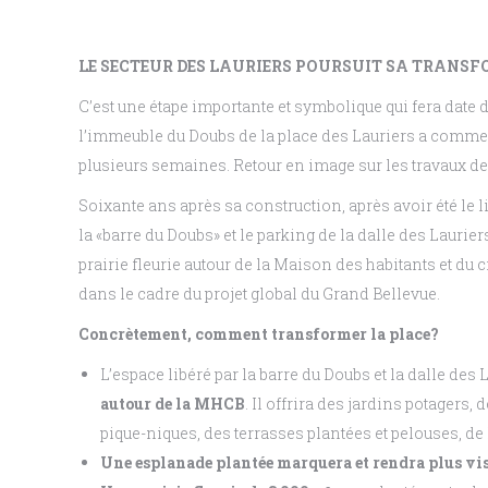
LE SECTEUR DES LAURIERS POURSUIT SA TRANS
C’est une étape importante et symbolique qui fera date da
l’immeuble du Doubs de la place des Lauriers a commenc
plusieurs semaines. Retour en image sur les travaux de
Soixante ans après sa construction, après avoir été le 
la «barre du Doubs» et le parking de la dalle des Laurie
prairie fleurie autour de la Maison des habitants et du
dans le cadre du projet global du Grand Bellevue.
Concrètement, comment transformer la place?
L’espace libéré par la barre du Doubs et la dalle de
autour de la MHCB
. Il offrira des jardins potagers,
pique-niques, des terrasses plantées et pelouses, de
Une esplanade plantée marquera et rendra plus vis