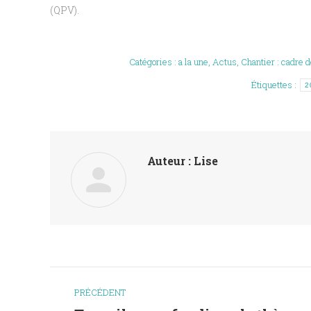
(QPV).
Catégories :
a la une
,
Actus
,
Chantier : cadre d
Étiquettes :
2
Auteur :
Lise
Navigation
PRÉCÉDENT