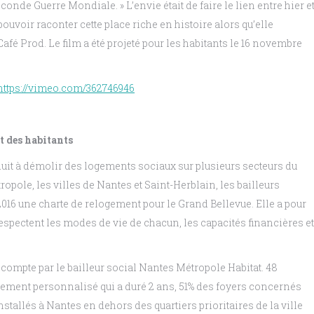
conde Guerre Mondiale. » L’envie était de faire le lien entre hier e
pouvoir raconter cette place riche en histoire alors qu’elle
fé Prod. Le film a été projeté pour les habitants le 16 novembre
https://vimeo.com/362746946
t des habitants
uit à démolir des logements sociaux sur plusieurs secteurs du
tropole, les villes de Nantes et Saint-Herblain, les bailleurs
2016 une charte de relogement pour le Grand Bellevue. Elle a pour
espectent les modes de vie de chacun, les capacités financières et
 compte par le bailleur social Nantes Métropole Habitat. 48
ment personnalisé qui a duré 2 ans, 51% des foyers concernés
stallés à Nantes en dehors des quartiers prioritaires de la ville