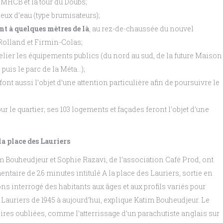
 MHCB et la tour du Doubs;
ux d’eau (type brumisateurs);
t à quelques mètres de là
, au rez-de-chaussée du nouvel
olland et Firmin-Colas;
lier les équipements publics (du nord au sud, de la future Maison
puis le parc de la Méta…);
ont aussi l’objet d’une attention particulière afin de poursuivre le
ur le quartier; ses 103 logements et façades feront l’objet d’une
a place des Lauriers
m Bouheudjeur et Sophie Razavi, de l’association Café Prod, ont
ntaire de 26 minutes intitulé A la place des Lauriers, sortie en
vons interrogé des habitants aux âges et aux profils variés pour
s Lauriers de 1945 à aujourd’hui, explique Katim Bouheudjeur. Le
oires oubliées, comme l’atterrissage d’un parachutiste anglais sur