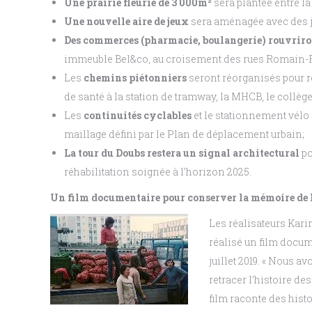
Une prairie fleurie de 3 000m²
sera plantée entre la
Une nouvelle aire de jeux
sera aménagée avec des je
Des commerces (pharmacie, boulangerie) rouvriron
immeuble Bel&co, au croisement des rues Romain-R
Les
chemins piétonniers
seront réorganisés pour re
de santé à la station de tramway, la MHCB, le collège 
Les
continuités cyclables
et le stationnement vélo f
maillage défini par le Plan de déplacement urbain;
La tour du Doubs restera un signal architectural
po
réhabilitation soignée à l’horizon 2025.
Un film documentaire pour conserver la mémoire de l
Les réalisateurs Kari
réalisé un film docume
juillet 2019. « Nous a
retracer l’histoire de
film raconte des hist