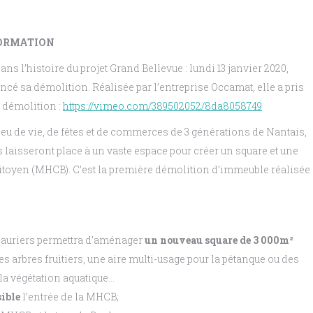
FORMATION
ns l’histoire du projet Grand Bellevue : lundi 13 janvier 2020,
é sa démolition. Réalisée par l’entreprise Occamat, elle a pris
 démolition :
https://vimeo.com/389502052/8da8058749
lieu de vie, de fêtes et de commerces de 3 générations de Nantais,
rs laisseront place à un vaste espace pour créer un square et une
 citoyen (MHCB). C’est la première démolition d’immeuble réalisée
s Lauriers permettra d’aménager
un nouveau square de 3 000m²
 des arbres fruitiers, une aire multi-usage pour la pétanque ou des
 la végétation aquatique…
ible
l’entrée de la MHCB;