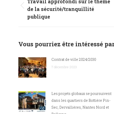
article
Travail approfondi sur le thème
de la sécurité/tranquillité
Article
précédent
publique
:
Vous pourriez être intéressé par
Contrat de ville 2024/2030
7 décembre 2023
Les projets globaux se poursuivent
dans les quartiers de Bottière Pin-
Sec, Dervallières, Nantes Nord et