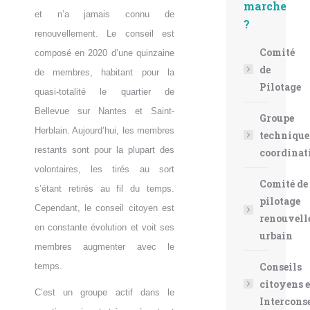
marche
et n’a jamais connu de
?
renouvellement. Le conseil est
Comité
composé en 2020 d’une quinzaine
de
de membres, habitant pour la
Pilotage
quasi-totalité le quartier de
Bellevue sur Nantes et Saint-
Groupe
Herblain. Aujourd’hui, les membres
technique
restants sont pour la plupart des
coordinat
volontaires, les tirés au sort
Comité de
s’étant retirés au fil du temps.
pilotage
Cependant, le conseil citoyen est
renouvel
en constante évolution et voit ses
urbain
membres augmenter avec le
Conseils
temps.
citoyens e
C’est un groupe actif dans le
Intercons