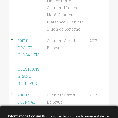
Nantes Erdre
,
Quartier : Nantes
Nord
,
Quartier :
Plaisance
,
Quartier :
Sillon de Bretagne
2017 11
Quartier : Grand
2017
PROJET
Bellevue
GLOBAL EN
16
QUESTIONS
GRAND
BELLEVUE
2017 12
Quartier : Grand
2017
JOURNAL
Bellevue
ECRIT DE
Informations Cookies
Pour assurer le bon fonctionnement de ce
BELLEVUE