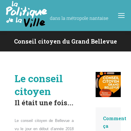
Conseil citoyen du Grand Bellevue
Vous êtes ici :
Le conseil
citoyen
Il était une fois...
Comment
Le conseil citoyen de Bellevue a
ça
vu le jour en début d’année 2018