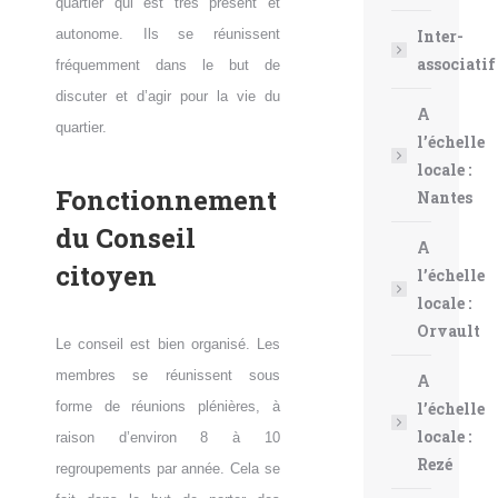
quartier qui est très présent et
Inter-
autonome. Ils se réunissent
associatif
fréquemment dans le but de
discuter et d’agir pour la vie du
A
quartier.
l’échelle
locale :
Fonctionnement
Nantes
du Conseil
A
citoyen
l’échelle
locale :
Orvault
Le conseil est bien organisé. Les
membres se réunissent sous
A
l’échelle
forme de réunions plénières, à
locale :
raison d’environ 8 à 10
Rezé
regroupements par année. Cela se