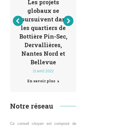
Les projets
Nouvelle li
globaux se
tram à Bellev
poursuivent dans
Et vous, a
les quartiers de
vous donné 
Bottière Pin-Sec,
avis ? 
Dervallières,
21 juin 2021
Nantes Nord et
En savoir plu
Bellevue
21 avril 2022
En savoir plus
Notre réseau
Ce conseil citoyen est composé de