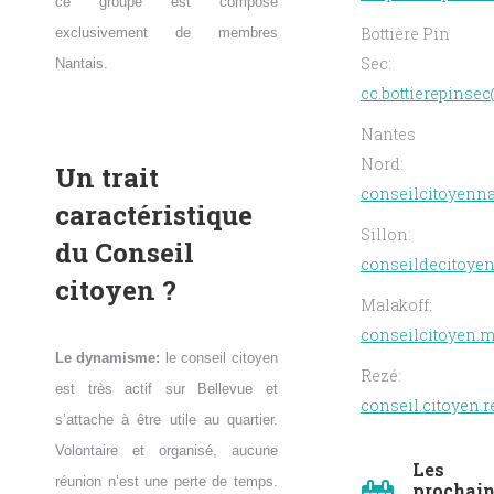
ce groupe est composé
Bottière Pin
exclusivement de membres
Sec:
Nantais.
cc.bottierepinsec
Nantes
Nord:
Un trait
conseilcitoyenn
caractéristique
Sillon:
du Conseil
conseildecitoye
citoyen ?
Malakoff:
conseilcitoyen.
Le dynamisme:
le conseil citoyen
Rezé:
est très actif sur Bellevue et
conseil.citoyen
s’attache à être utile au quartier.
Volontaire et organisé, aucune
Les
réunion n’est une perte de temps.
prochai