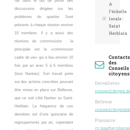
fait dans le but de porter des
A
discussions dirigées sur les
l’échelle
problèmes du quartier. Sont
locale :
présents à chaque réunion environ
Saint
Herblain
10 membres. Il y a aussi des
réunions de commissions : la
principale est la «commission
Contacts
cadre de vie» qui a lieu environ 10
des
fois par an avec 5 à 6 membres
Conseils
citoyens
(tous Nantais). Son travail porte
sur des actions concrètes pouvant
Dervallières:
être mises en place sur Bellevue,
conseilcitoyen.d
que ce soit côté Nantes ou Saint-
Bellevue :
Herblain. La fréquence de ces
conseilcitoyenb
dernières est d’une quinzaine de
Plaisance:
regroupements par an, cependant
cc.quartier.plai