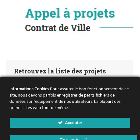
Retrouvez la liste des projets
financés au titre de l’Appel à
Informations Cookies
Pour assurer le bon fonctionnement de ce
projets Contrat de Ville 2019
site, nous devons parfois enregistrer de petits fichiers de
données sur l'équipement de nos utilisateurs. La plupart des
a la une
,
AAP
,
Actus
,
Actus AAP
,
projets AAP
Par
Julie
grands sites web font de même.
29 juillet 2019
Appel à projets contrat de ville 2019 _Liste des
Accepter
projets financés
En savoir +