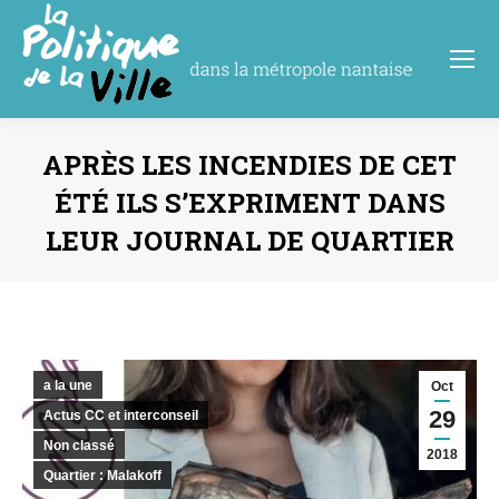
APRÈS LES INCENDIES DE CET
ÉTÉ ILS S’EXPRIMENT DANS
LEUR JOURNAL DE QUARTIER
Vous êtes ici :
a la une
Oct
29
Actus CC et interconseil
Non classé
2018
Quartier : Malakoff