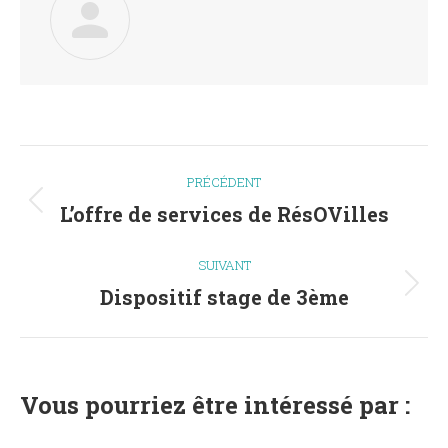
Navigation
PRÉCÉDENT
article
L’offre de services de RésOVilles
Article
précédent
SUIVANT
:
Dispositif stage de 3ème
Article
suivant
:
Vous pourriez être intéressé par :