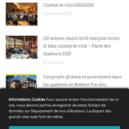
Contrat de ville 2024/2030
7 décembre 2023
100 acteurs réunis le 25 mai pour écrire
le futur contrat de ville – Pacte des
Quartiers 2030
25 mai 2023
Les projets globaux se poursuivent dans
les quartiers de Bottière Pin-Sec,
Dervallières, Nantes Nord et Bellevue
Informations Cookies
Pour assurer le bon fonctionnement de ce
21 avril 2022
site, nous devons parfois enregistrer de petits fichiers de
données sur l'équipement de nos utilisateurs. La plupart des
Rezé Château : le renouvellement urbain
grands sites web font de même.
pas à pas