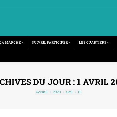
ÇA MARCHE
SUIVRE, PARTICIPER
LES QUARTIERS
CHIVES DU JOUR :
1 AVRIL 2
Vous êtes ici :
Accueil
2020
avril
01