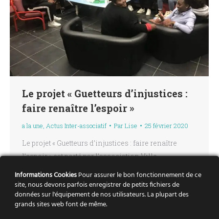
Le projet « Guetteurs d’injustices :
faire renaître l’espoir »
a la une
,
Actus Inter-associatif
Par
Lise
25 février 2020
Le projet « Guetteurs d’injustices : faire renaître
l’espoir » est porté par l’association Ville
Simplement, qui agit depuis 20 ans avec les jeunes
Informations Cookies
Pour assurer le bon fonctionnement de ce
des quartiers populaires. Le défi du projet est de
site, nous devons parfois enregistrer de petits fichiers de
données sur l'équipement de nos utilisateurs. La plupart des
participer à faire renaître l’espoir dans les quartiers,
grands sites web font de même.
par une démarche de conscientisation des jeunes