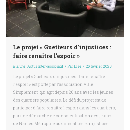
Le projet « Guetteurs d’injustices :
faire renaître l’espoir »
a la une
,
Actus Inter-associatif
Par
Lise
25 février 2020
Le projet « Guetteurs d’injustices : faire renaître
l’espoir » est porté par l’association Ville
Simplement, qui agit depuis 20 ans avec les jeunes
des quartiers populaires. Le défi du projet est de
participer à faire renaître l’espoir dans les quartiers,
par une démarche de conscientisation des jeunes
de Nantes Métropole aux inégalités et injustices