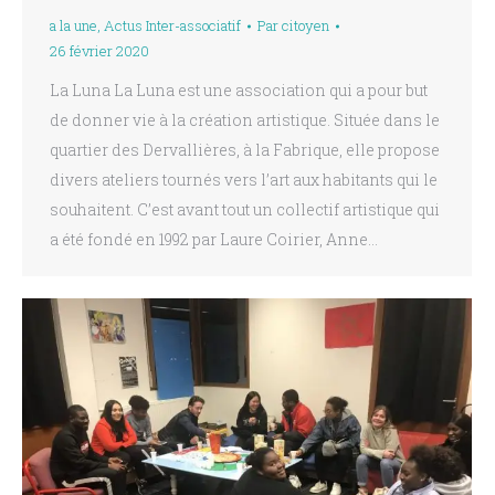
a la une
,
Actus Inter-associatif
Par
citoyen
26 février 2020
La Luna La Luna est une association qui a pour but
de donner vie à la création artistique. Située dans le
quartier des Dervallières, à la Fabrique, elle propose
divers ateliers tournés vers l’art aux habitants qui le
souhaitent. C’est avant tout un collectif artistique qui
a été fondé en 1992 par Laure Coirier, Anne…