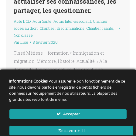
actualiser ses connaissances, les
partager, les questionner.
Actu LCD
,
Actu Santé
,
Actus Inter-associatif
,
Chantier :
accès au droit
,
Chantier : discriminations
,
Chantier : santé
,
Non classé
Par
Lise
3 février 2020
Tissé Métisse – formation « Immigration et
migration: Mémoire, Histoire, Actualité » A la
demande des responsables des directions
culturelles de Nantes, d’Orvault de Rezé et de Saint-
Informations Cookies
Pour assurer le bon fonctionnement de ce
Herblain un programme de formation a été conçu
site, nous devons parfois enregistrer de petits fichiers de
données sur l'équipement de nos utilisateurs. La plupart des
par Tissé Métisse en décembre dernier. Cette
grands sites web font de même.
formation est venue répondre à une interrogation
sur l’impact des différents mouvements de
Accepter
migrations…
En savoir +