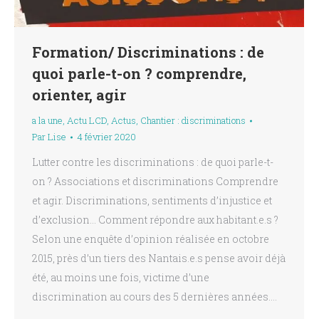
Formation/ Discriminations : de
quoi parle-t-on ? comprendre,
orienter, agir
a la une
,
Actu LCD
,
Actus
,
Chantier : discriminations
Par
Lise
4 février 2020
Lutter contre les discriminations : de quoi parle-t-
on ? Associations et discriminations Comprendre
et agir. Discriminations, sentiments d’injustice et
d’exclusion… Comment répondre aux habitant.e.s ?
Selon une enquête d’opinion réalisée en octobre
2015, près d’un tiers des Nantais.e.s pense avoir déjà
été, au moins une fois, victime d’une
discrimination au cours des 5 dernières années.…