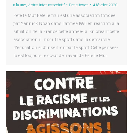
a la une
,
Actus Inter-associatif
Par
citoyen
4 février 2020
Fête le Mur Fête le mur est une association fondée
par Yannick Noah dans l’année 1996 en réaction à la
situation de la France cette année-là. En créant cette
association il inscrit le sport dans la démarche
d’éducation et d’insertion par le sport. Cette pensée-
là est toujours le cœur de travail de Fête le Mur.…