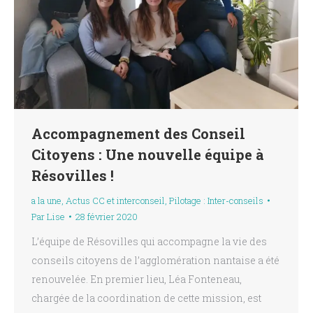
Accompagnement des Conseil
Citoyens : Une nouvelle équipe à
Résovilles !
a la une
,
Actus CC et interconseil
,
Pilotage : Inter-conseils
Par
Lise
28 février 2020
L’équipe de Résovilles qui accompagne la vie des
conseils citoyens de l’agglomération nantaise a été
renouvelée. En premier lieu, Léa Fonteneau,
chargée de la coordination de cette mission, est