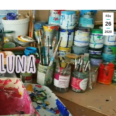
Fév
26
2020