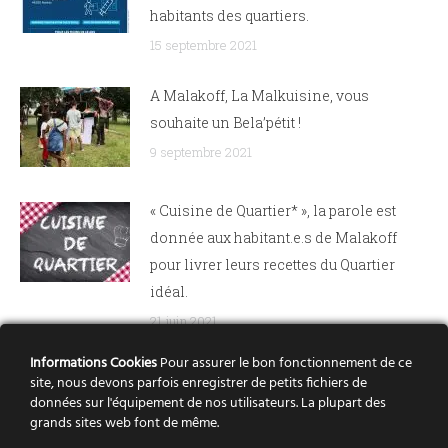
habitants des quartiers.
15 septembre 2021
A Malakoff, La Malkuisine, vous
souhaite un Bela’pétit !
9 septembre 2021
« Cuisine de Quartier* », la parole est
donnée aux habitant.e.s de Malakoff
pour livrer leurs recettes du Quartier
idéal.
21 juin 2021
Informations Cookies
Pour assurer le bon fonctionnement de ce
Depuis avril 2021, les K@arioles vont à la
site, nous devons parfois enregistrer de petits fichiers de
rencontre des habitant.e.s sur 4 quartiers
données sur l'équipement de nos utilisateurs. La plupart des
grands sites web font de même.
pour les accompagner dans leurs