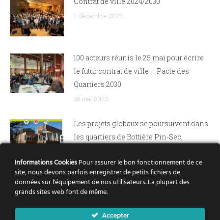
Contrat de ville 2024/2030
7 décembre 2023
100 acteurs réunis le 25 mai pour écrire
le futur contrat de ville – Pacte des
Quartiers 2030
25 mai 2023
Les projets globaux se poursuivent dans
les quartiers de Bottière Pin-Sec,
Dervallières, Nantes Nord et Bellevue
Informations Cookies
Pour assurer le bon fonctionnement de ce
21 avril 2022
site, nous devons parfois enregistrer de petits fichiers de
données sur l'équipement de nos utilisateurs. La plupart des
Rezé Château : le renouvellement urbain
grands sites web font de même.
pas à pas
Accepter
15 septembre 2021