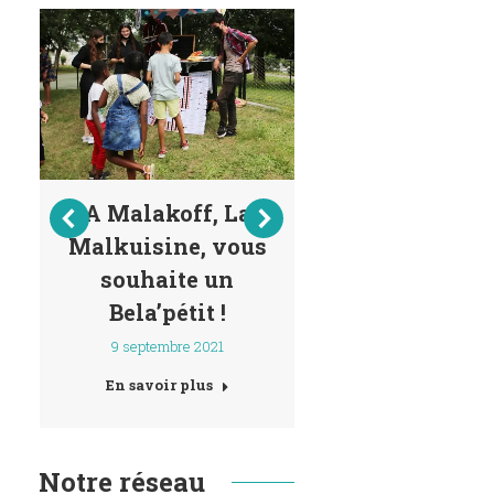
A Malakoff, La
« Cuisine
Malkuisine, vous
Quartier* »
souhaite un
parole est 
Bela’pétit !
aux habitan
de Malakoff
9 septembre 2021
livrer le
En savoir plus
recettes
Quartier id
Notre réseau
21 juin 2021