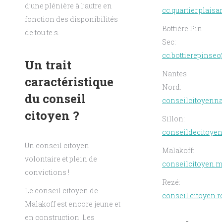
d’une plénière à l’autre en
cc.quartier.plai
fonction des disponibilités
Bottière Pin
de tou.te.s.
Sec:
cc.bottierepinsec
Un trait
Nantes
caractéristique
Nord:
du conseil
conseilcitoyenn
citoyen ?
Sillon:
conseildecitoye
Un conseil citoyen
Malakoff:
volontaire et plein de
conseilcitoyen.
convictions !
Rezé:
Le conseil citoyen de
conseil.citoyen
Malakoff est encore jeune et
en construction. Les