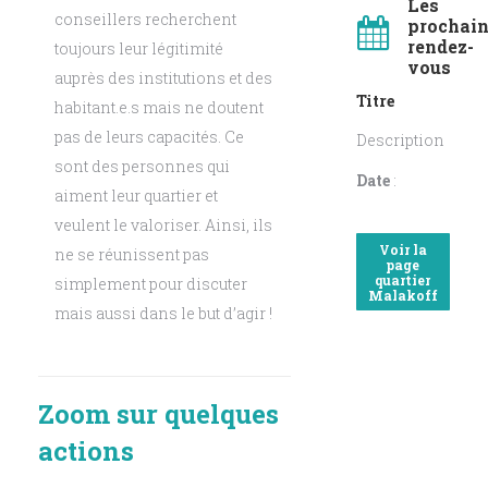
Les
conseillers recherchent
prochai
rendez-
toujours leur légitimité
vous
auprès des institutions et des
Titre
habitant.e.s mais ne doutent
pas de leurs capacités. Ce
Description
sont des personnes qui
Date
:
aiment leur quartier et
veulent le valoriser. Ainsi, ils
Voir la
ne se réunissent pas
page
quartier
simplement pour discuter
Malakoff
mais aussi dans le but d’agir !
Zoom sur quelques
actions