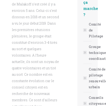
ça
de Malakoff s’est créé il y a
marche
environ 5 ans. Celui-ci s’est
?
dissous en 2018 et un second
a vu le jour début 2019. Dans
Comité
les premières réunions
de
Pilotage
plénières, le groupe était
constitué d’environ 3-4 tirés
Groupe
au sort et quelques
technique
volontaires. A l’heure
coordinat
actuelle, ils sont un noyau de
quatre volontaires et un tiré
Comité de
au sort. Ce nombre est en
pilotage
constante évolution car le
renouvel
urbain
conseil citoyen est en
recherche de nouveaux
Conseils
membres. Ce sont d’ailleurs
citoyens e