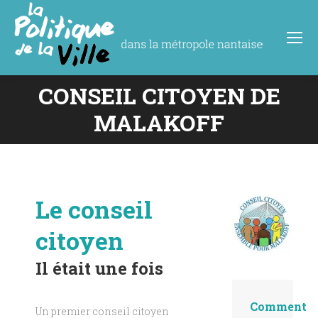
CONSEIL CITOYEN DE
Vous êtes ici :
MALAKOFF
Le conseil
citoyen
Il était une fois
Comment
Un premier conseil citoyen