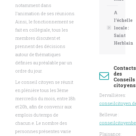
notamment dans
A
l’animation de ses réunions.
l’échelle
Ainsi, le fonctionnement se
locale :
fait en collégiale, tous les
Saint
membres discutent et
Herblain
prennent des décisions
autour de thématiques
définies au préalable par un
Contacts
ordre du jour.
des
Conseils
Le conseil citoyen se réunit
citoyens
en plénière tous les 3ème
Dervallières:
mercredis du mois, entre 18h
conseilcitoyen.d
et 20h, afin de convenir aux
Bellevue :
emplois du temps de
conseilcitoyenb
chacun.e. Le nombre des
personnes présentes varie
Plaisance: