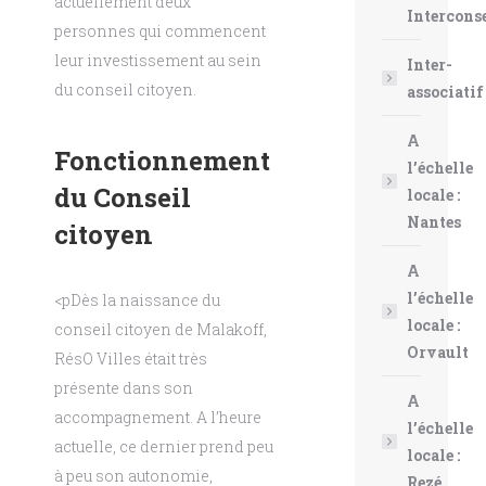
actuellement deux
Intercons
personnes qui commencent
leur investissement au sein
Inter-
du conseil citoyen.
associatif
A
Fonctionnement
l’échelle
du Conseil
locale :
Nantes
citoyen
A
l’échelle
<pDès la naissance du
locale :
conseil citoyen de Malakoff,
Orvault
RésO Villes était très
présente dans son
A
accompagnement. A l’heure
l’échelle
actuelle, ce dernier prend peu
locale :
à peu son autonomie,
Rezé