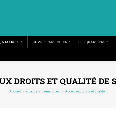
ÇA MARCHE
SUIVRE, PARTICIPER
LES QUARTIERS
UX DROITS ET QUALITÉ DE 
Vous êtes ici :
Accueil
Chantiers thématiques
Accès aux droits et qualité…