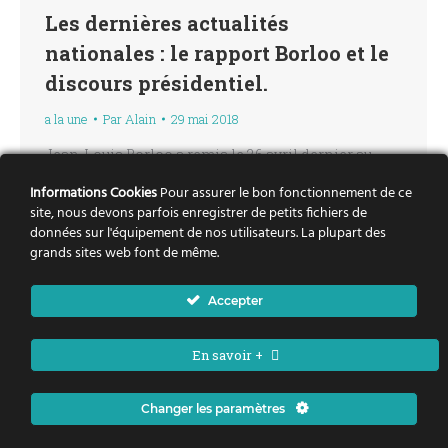
Les dernières actualités
nationales : le rapport Borloo et le
discours présidentiel.
a la une
Par
Alain
29 mai 2018
Jean-Louis Borloo a remis le 26 avril dernier au
Premier Ministre le rapport « Vivre ensemble –
Informations Cookies
Pour assurer le bon fonctionnement de ce
Vivre en Grand pour la réconciliation nationale »,
site, nous devons parfois enregistrer de petits fichiers de
données sur l'équipement de nos utilisateurs. La plupart des
suite à une mission commandée par le Président
grands sites web font de même.
en début d’année. Alimenté par un tour de France
effectué en lien avec les associations Bleu Blanc
Accepter
Zébre et Ville et Banlieue, le rapport…
En savoir +
Changer les paramètres