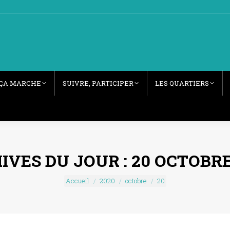
ÇA MARCHE
SUIVRE, PARTICIPER
LES QUARTIERS
IVES DU JOUR :
20 OCTOBRE
Vous êtes ici :
Accueil
2020
octobre
20