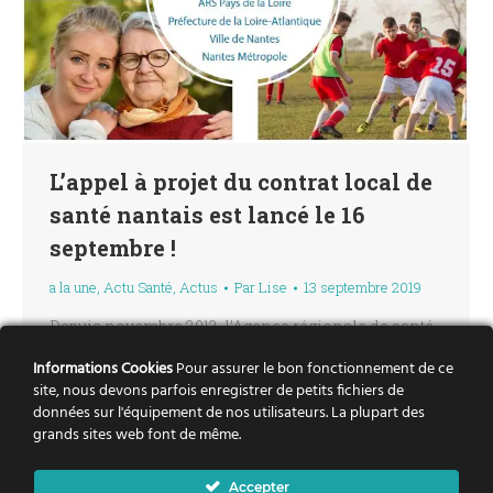
L’appel à projet du contrat local de
santé nantais est lancé le 16
septembre !
a la une
,
Actu Santé
,
Actus
Par
Lise
13 septembre 2019
Depuis novembre 2012, l’Agence régionale de santé,
la Préfecture des Pays de la Loire, Nantes
Informations Cookies
Pour assurer le bon fonctionnement de ce
Métropole et la Ville de Nantes coordonnent leurs
site, nous devons parfois enregistrer de petits fichiers de
données sur l'équipement de nos utilisateurs. La plupart des
actions sur le territoire nantais, pour la promotion
grands sites web font de même.
de la santé publique, autour d’un contrat local de
santé (CLSa) articulé avec les ateliers santé ville et
Accepter