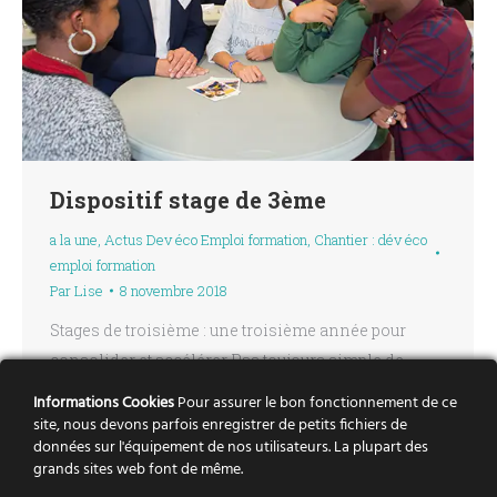
Dispositif stage de 3ème
a la une
,
Actus Dev éco Emploi formation
,
Chantier : dév éco
emploi formation
Par
Lise
8 novembre 2018
Stages de troisième : une troisième année pour
consolider et accélérer Pas toujours simple de
trouver un stage lorsqu’on est élève de troisième.
Informations Cookies
Pour assurer le bon fonctionnement de ce
Ouvert à tous les collégiens, le dispositif d’accès au
site, nous devons parfois enregistrer de petits fichiers de
données sur l'équipement de nos utilisateurs. La plupart des
stage lancé par la Métropole, le Département et
grands sites web font de même.
l’Académie de Nantes doit permettre de lutter contre