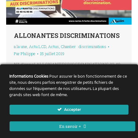
ALLONANTES DISCRIMINATIONS
a la une
,
Actu LCD
,
Actus
,
Chantier : discriminations
Par
Philippe
15 juillet 2019
N° d’appel ALLONANTESDISCRIMINATIONS 02 40
41 95 96 Vous êtes acteurs de la politique de la ville.
Informations Cookies
Pour assurer le bon fonctionnement de ce
Si vous êtes en contact avec une personne victime
site, nous devons parfois enregistrer de petits fichiers de
données sur l'équipement de nos utilisateurs. La plupart des
d’une discrimination, quelle qu’elle soit, vous
grands sites web font de même.
pouvez avec elle appeler le N° ALLONANTES
DISCRIMINATIONS 02 40 41 95 96, de façon
Accepter
anonyme. Il sera procédé à une écoute attentive…
En savoir +