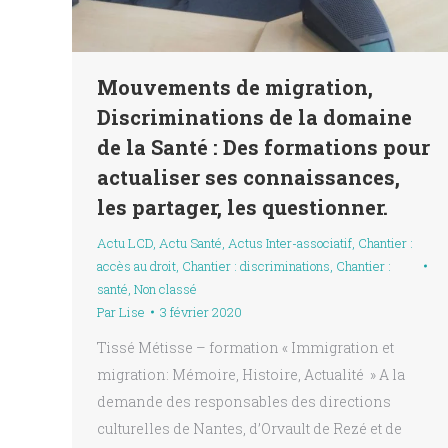
Mouvements de migration,
Discriminations de la domaine
de la Santé : Des formations pour
actualiser ses connaissances,
les partager, les questionner.
Actu LCD
,
Actu Santé
,
Actus Inter-associatif
,
Chantier :
accès au droit
,
Chantier : discriminations
,
Chantier :
santé
,
Non classé
Par
Lise
3 février 2020
Tissé Métisse – formation « Immigration et
migration: Mémoire, Histoire, Actualité » A la
demande des responsables des directions
culturelles de Nantes, d’Orvault de Rezé et de