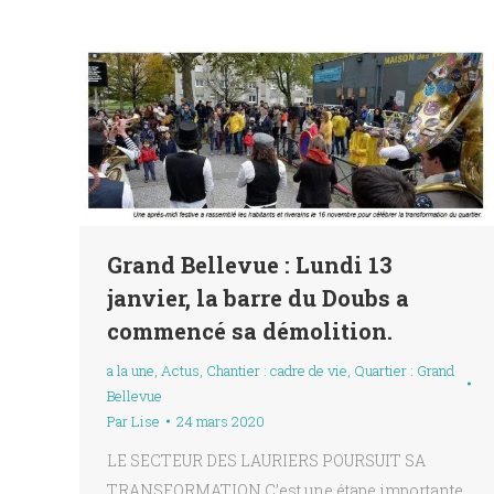
Grand Bellevue : Lundi 13
janvier, la barre du Doubs a
commencé sa démolition.
a la une
,
Actus
,
Chantier : cadre de vie
,
Quartier : Grand
Bellevue
Par
Lise
24 mars 2020
LE SECTEUR DES LAURIERS POURSUIT SA
TRANSFORMATION C’est une étape importante