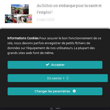
Au Sillon on embarque pour la santé et
l’emploi !
2 mars 2020
Mouvements de migration,
Informations Cookies
Pour assurer le bon fonctionnement de ce
Discriminations de la domaine de la
site, nous devons parfois enregistrer de petits fichiers de
Santé : Des formations pour actualiser
données sur l'équipement de nos utilisateurs. La plupart des
grands sites web font de même.
ses connaissances, les partager, les
questionner.
Accepter
3 février 2020
En savoir +
Changer les paramètres
Politique de la ville Nantes Métropole - Tous droits réservés
bas