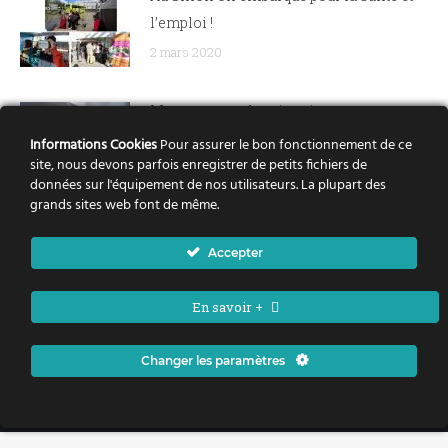
l’emploi !
2 mars 2020
Mouvements de migration,
Discriminations de la domaine de la
Informations Cookies
Pour assurer le bon fonctionnement de ce
site, nous devons parfois enregistrer de petits fichiers de
Santé : Des formations pour actualiser
données sur l'équipement de nos utilisateurs. La plupart des
ses connaissances, les partager, les
grands sites web font de même.
questionner.
3 février 2020
Accepter
En savoir +
Changer les paramètres
Politique de la ville Nantes Métropole - Tous droits réservés
bas